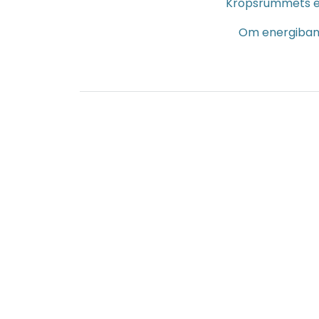
Kropsrummets eg
Om energibane