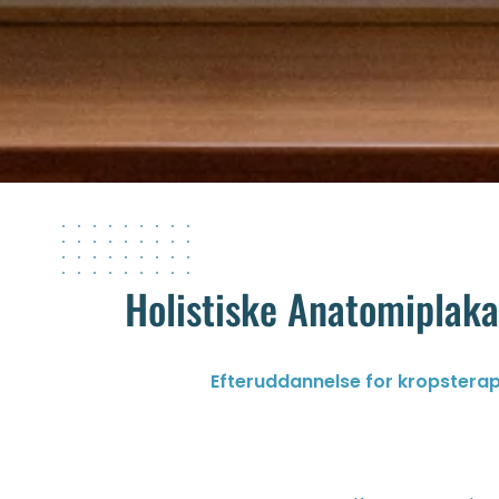
Holistiske Anatomiplaka
Efteruddannelse for kropstera