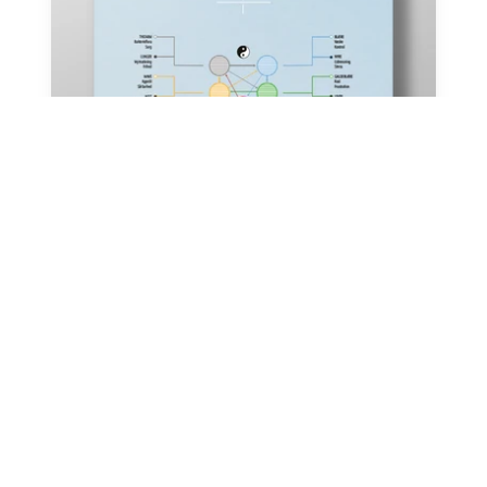
Organuret & De Fem Elementer
(A2/A3)
Fra 199,00 kr