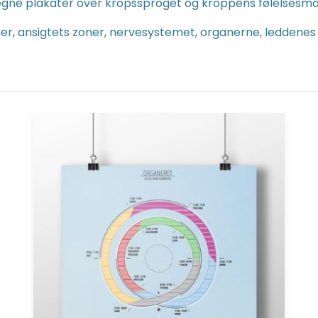
ne plakater over kropssproget og kroppens følelsesmæs
r, ansigtets zoner, nervesystemet, organerne, leddenes
Organuret
&
De
Fem
Elementer
(A2/A3)