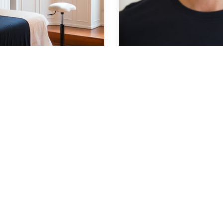
lgfrit beløb til
Gavekort til Body SD
 behandling
hos Andreas Lassithio
Fra 900,00 kr