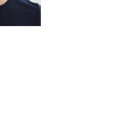
S-behandling
takis