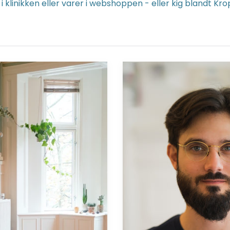
 i klinikken eller varer i webshoppen - eller kig blandt
Gavekort
til
Body
SDS-
behandling
hos
Andreas
Lassithiotakis