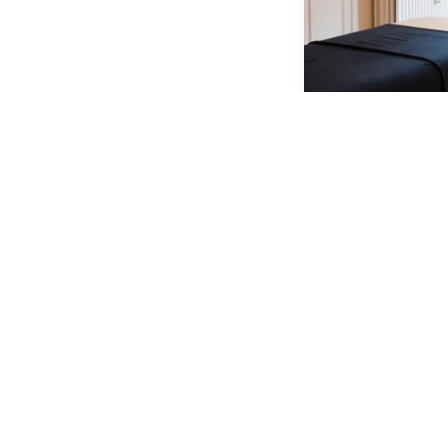
Gavekort på va
webshop eller
Fra 300,00 kr