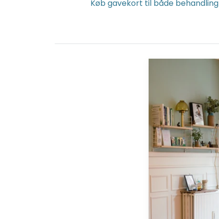
Køb gavekort til både behandling
Gavekort
på
valgfrit
beløb
til
webshop
eller
behandling