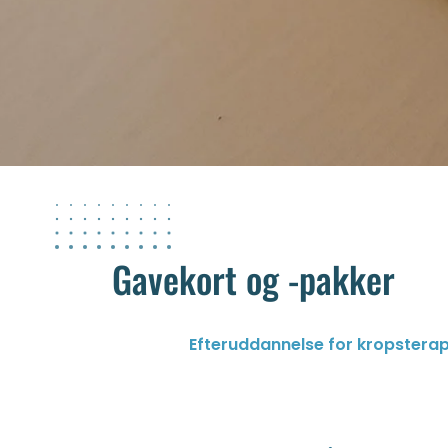
Gavekort og -pakker
Efteruddannelse for kropstera