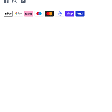
Facebook
Instagram
YouTube
Betalingsmetoder
Apple
Google
Klarna
Maestro
Master
Mobilepay
Shopify
Visa
accepteret
pay
pay
pay