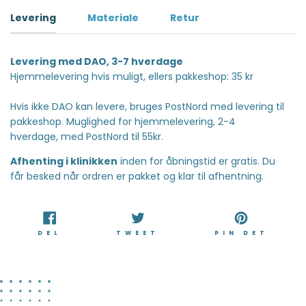
Levering
Materiale
Retur
Levering med DAO, 3-7 hverdage
Hjemmelevering hvis muligt, ellers pakkeshop: 35 kr
Hvis ikke DAO kan levere, bruges PostNord med levering til
pakkeshop. Muglighed for hjemmelevering, 2-4
hverdage, med PostNord til 55kr.
Afhenting i klinikken
inden for åbningstid er gratis. Du
får besked når ordren er pakket og klar til afhentning.
DEL
TWEET
PIN
DEL
TWEET
PIN DET
PÅ
PÅ
PÅ
FACEBOOK
TWITTER
PINT