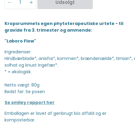
Udsolgt
Kropsrummets egen phytoterapeutiske urtete - til
gravide fra 3. trimester og ammende:
"Laboro Flow"
Ingredienser:
Hindbærblade*, anisfrø*, kommen*, brændenælde*, timian*, a
solhat og knust ingefær*.
* = økologisk.
Netto vægt: 80g
Bedst før: Se posen
Se smiley rapport her
Emballagen er lavet af genbrugt bio affald og er
komposterbar.